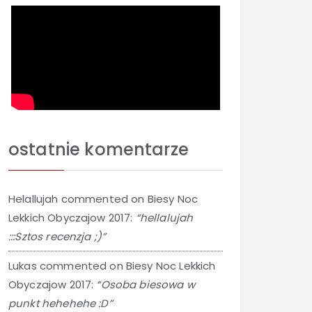
ostatnie komentarze
Helallujah
commented on
Biesy Noc
Lekkich Obyczajow 2017
:
“hellalujah
:::Sztos recenzja ;)”
Lukas
commented on
Biesy Noc Lekkich
Obyczajow 2017
:
“Osoba biesowa w
punkt hehehehe :D”