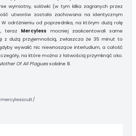
nie wymiotny, solówki (w tym kilka zagranych przez
iwość utworów została zachowana na identycznym
. W odróżnieniu od poprzednika, na którym dużą rolę
y, teraz
Mercyless
mocniej zaakcentowali same
ię z dużą przyjemnością, zwłaszcza że 35 minut to
gdyby wywalić nic niewnoszące interludium, a całość
szczegóły, na które można z łatwością przymknąć oko.
Mother Of All Plagues
solidne 8.
mercylesscult/