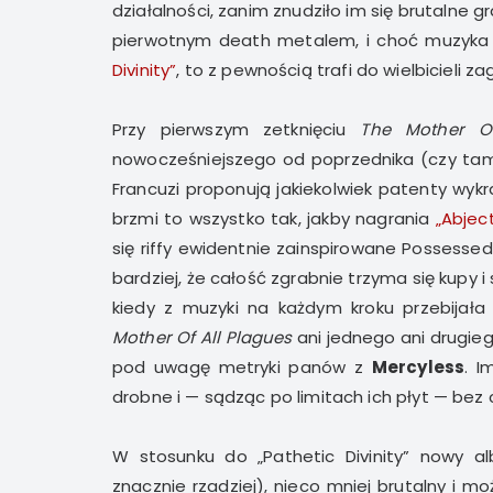
działalności, zanim znudziło im się brutalne
pierwotnym death metalem, i choć muzyka 
Divinity”
, to z pewnością trafi do wielbicieli z
Przy pierwszym zetknięciu
The Mother Of
nowocześniejszego od poprzednika (czy tam 
Francuzi proponują jakiekolwiek patenty wy
brzmi to wszystko tak, jakby nagrania
„Abjec
się riffy ewidentnie zainspirowane Possess
bardziej, że całość zgrabnie trzyma się kupy 
kiedy z muzyki na każdym kroku przebijał
Mother Of All Plagues
ani jednego ani drugie
pod uwagę metryki panów z
Mercyless
. I
drobne i — sądząc po limitach ich płyt — bez ci
W stosunku do „Pathetic Divinity” nowy al
znacznie rzadziej), nieco mniej brutalny i 