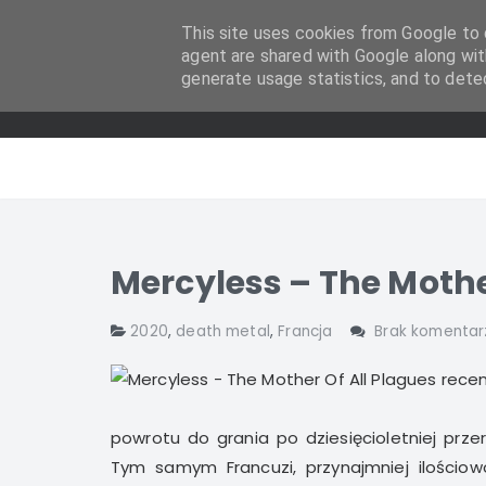
This site uses cookies from Google to d
agent are shared with Google along wit
generate usage statistics, and to dete
Mercyless – The Mothe
2020
,
death metal
,
Francja
Brak komentar
powrotu do grania po dziesięcioletniej prze
Tym samym Francuzi, przynajmniej ilościowo