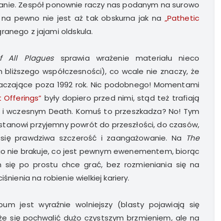
 granie. Zespół ponownie raczy nas podanym na surowo
na pewno nie jest aż tak obskurna jak na
„Pathetic
agranego z jajami oldskula.
 All Plagues
sprawia wrażenie materiału nieco
bliższego współczesności), co wcale nie znaczy, że
kraczające poza 1992 rok. Nic podobnego! Momentami
t Offerings”
były dopiero przed nimi, stąd też trafiają
ed i wczesnym Death. Komuś to przeszkadza? No! Tym
i stanowi przyjemny powrót do przeszłości, do czasów,
a się prawdziwa szczerość i zaangażowanie. Na
The
go nie brakuje, co jest pewnym ewenementem, biorąc
m się po prostu chce grać, bez rozmieniania się na
śnienia na robienie wielkiej kariery.
bum jest wyraźnie wolniejszy (blasty pojawiają się
może się pochwalić dużo czystszym brzmieniem, ale na