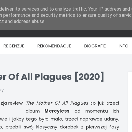
eliver its services and to analyze traffic. Your IP address and 
h performance and security metrics to ensure quality of servic
ct and address abuse.
RECENZJE
REKOMENDACJE
BIOGRAFIE
INFO
r Of All Plagues [2020]
zy
The Mother Of All Plagues
to już trzeci
album
Mercyless
od momentu ich
rwie i jakby tego było mało, trzeci naprawdę udany.
, przebili swój klasyczny dorobek z pierwszej fazy