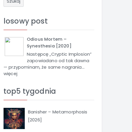
u
k
a
losowy post
j
Odious Mortem –
Synesthesia [2020]
Następcę „Cryptic Implosion”
zapowiadano od tak dawna
— przypominam, że same nagrania...
więcej
top5 tygodnia
Banisher – Metamorphosis
[2026]