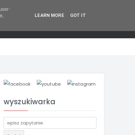
user-
e,
LEARN MORE
GOT IT
wyszukiwarka
S
z