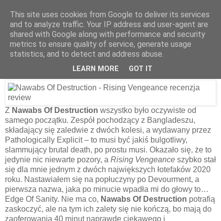
This site uses cookies from Google to deliver its services
and to analyze traffic. Your IP address and user-agent are
shared with Google along with performance and security
10 stycznia 2021
metrics to ensure quality of service, generate usage
Nawabs Of Destruction – Rising
statistics, and to detect and address abuse.
Vengeance [2020]
LEARN MORE
GOT IT
Z
Nawabs Of Destruction
wszystko było oczywiste od
samego początku. Zespół pochodzący z Bangladeszu,
składający się zaledwie z dwóch kolesi, a wydawany przez
Pathologically Explicit – to musi być jakiś bulgotliwy,
slammujący brutal death, po prostu musi. Okazało się, że to
jedynie nic niewarte pozory, a
Rising Vengeance
szybko stał
się dla mnie jednym z dwóch największych łotefaków 2020
roku. Nastawiałem się na popłuczyny po Devourment, a
pierwsza nazwa, jaka po minucie wpadła mi do głowy to…
Edge Of Sanity. Nie ma co,
Nawabs Of Destruction
potrafią
zaskoczyć, ale na tym ich zalety się nie kończą, bo mają do
zaoferowania 40 minut naprawdę ciekawego i