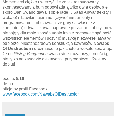
Momentami ciężko uwierzyć, że za tak rozbudowany i
skontrastowany album odpowiadają tylko dwie osoby, ale
skoro Dan Swanö dawał sobie radę… Saad Anwar (teksty i
wokale) i Taawkir Tajammul („żywe” instrumenty i
programowanie – obstawiam, że gary są właśnie z
komputera) odwalili kawał naprawdę porządnej roboty, bo w
niepojęty dla mnie sposób udało im się zachować spójność
wszystkich elementów i uczynić muzykę niezwykle łatwą w
odbiorze. Niestandardowa konstrukcja kawałków
Nawabs
Of Destruction
i urozmaicone jak cholera wokale sprawiają,
że do
Rising Vengeance
wraca się z dużą przyjemnością,
nie tylko na zasadzie ciekawostki przyrodniczej. Świetny
debiut!
ocena:
8/10
demo
oficjalny profil Facebook:
www.facebook.com/NawabsOfDestruction