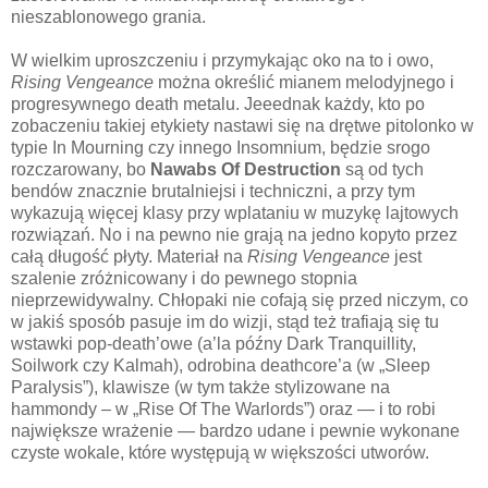
nieszablonowego grania.
W wielkim uproszczeniu i przymykając oko na to i owo,
Rising Vengeance
można określić mianem melodyjnego i
progresywnego death metalu. Jeeednak każdy, kto po
zobaczeniu takiej etykiety nastawi się na drętwe pitolonko w
typie In Mourning czy innego Insomnium, będzie srogo
rozczarowany, bo
Nawabs Of Destruction
są od tych
bendów znacznie brutalniejsi i techniczni, a przy tym
wykazują więcej klasy przy wplataniu w muzykę lajtowych
rozwiązań. No i na pewno nie grają na jedno kopyto przez
całą długość płyty. Materiał na
Rising Vengeance
jest
szalenie zróżnicowany i do pewnego stopnia
nieprzewidywalny. Chłopaki nie cofają się przed niczym, co
w jakiś sposób pasuje im do wizji, stąd też trafiają się tu
wstawki pop-death’owe (a’la późny Dark Tranquillity,
Soilwork czy Kalmah), odrobina deathcore’a (w „Sleep
Paralysis”), klawisze (w tym także stylizowane na
hammondy – w „Rise Of The Warlords”) oraz — i to robi
największe wrażenie — bardzo udane i pewnie wykonane
czyste wokale, które występują w większości utworów.