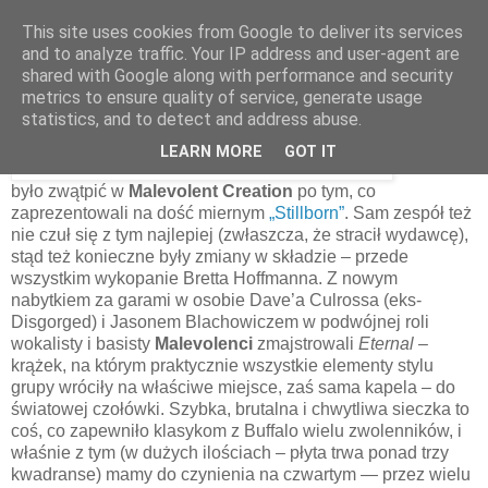
This site uses cookies from Google to deliver its services
and to analyze traffic. Your IP address and user-agent are
shared with Google along with performance and security
11 grudnia 2013
metrics to ensure quality of service, generate usage
Malevolent Creation – Eternal [1995]
statistics, and to detect and address abuse.
LEARN MORE
GOT IT
Można
było zwątpić w
Malevolent Creation
po tym, co
zaprezentowali na dość miernym
„Stillborn”
. Sam zespół też
nie czuł się z tym najlepiej (zwłaszcza, że stracił wydawcę),
stąd też konieczne były zmiany w składzie – przede
wszystkim wykopanie Bretta Hoffmanna. Z nowym
nabytkiem za garami w osobie Dave’a Culrossa (eks-
Disgorged) i Jasonem Blachowiczem w podwójnej roli
wokalisty i basisty
Malevolenci
zmajstrowali
Eternal
–
krążek, na którym praktycznie wszystkie elementy stylu
grupy wróciły na właściwe miejsce, zaś sama kapela – do
światowej czołówki. Szybka, brutalna i chwytliwa sieczka to
coś, co zapewniło klasykom z Buffalo wielu zwolenników, i
właśnie z tym (w dużych ilościach – płyta trwa ponad trzy
kwadranse) mamy do czynienia na czwartym — przez wielu