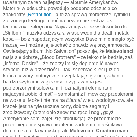
uważanym za ten najlepszy — albumie Amerykanów.
Materiał w odsłuchu powoduje podobne odczucia co
znakomity
„Retribution”
, a to za sprawą morderczej rytmiki i
zbliżonego feelingu, choć na pewno nie jest aż tak
techniczny i zakręcony. Najważniejsze, że w stosunku do
„Stillborn” muzyka odzyskała właściwego dla death metalu
kopa — bo z napędzającym wszystko Dave’m nie mogło być
inaczej — i można jej słuchać z prawdziwą przyjemnością.
Otwierający album „No Salvation” pokazuje, że
Malevolenci
mają się dobrze, „Blood Brothers” – że lekko nie będzie, zaś
„Infernal Desire” – że zdarzy im się dopierdolić nawet
szybciej niż w przeszłości. I taki schemacik leci już do
końca: utwory motoryczne przeplatają się z ociężałymi i
bardzo szybkimi; większość przyprawiona jest
popieprzonymi solówkami i rozmaitymi elementami
mającymi „robić klimat” – samplami z filmów czy przesterami
na wokalu. Może i nie ma na
Eternal
wielu wodotrysków, ale
krążek jest na tyle urozmaicony, dobrze zagrany i
zrealizowany (brzmienie znów ma ręce i nogi, gdyż
Amerykanie sami zajęli się produkcją), że przebrnięcie
przez niego nie sprawi problemu żadnemu miłośnikowi
death metalu. Ja w dyskografii
Malevolent Creation
mam
innych faworytów, ale skłamałbym pisząc, że
Eternal
omijam