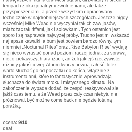
tempach z okazjonalnymi zwolnieniami, ale także
przyspieszeniami, a przede wszystkim dopracowany
technicznie w najdrobniejszych szczegółach. Jeszcze nigdy
wcześniej Mike Wead nie wyczyniał takich zawijasów,
miażdżąc tak riffami, jak i solówkami. Tych ostatnich jest
sporo i są naprawdę najwyżej próby. Trudno jest mi wskazać
najlepsze kawałki, album jest bowiem bardzo równy, tym
niemniej „Nocturnal Rites” oraz „Rise Babylon Rise” wydają
się nieco wyrastać ponad poziom, raczej jednak za sprawą
nieco ciekawszych aranżacji, aniżeli jakiejś rzeczywistej
różnicy jakościowej. Album tworzy pewną całość, toteż
warto słuchać go od początku do końca, włącznie z
instrumentalami, które to fantastycznie wprowadzają
słuchacza do świata mroku i mistycznego klimatu. Na
zakończenie wypada dodać, że zespól reaktywował się
jakiś czas temu, a że Wead przez cały czas niebytu nie
próżnował, być możne come back nie będzie totalną
porażką.
ocena:
9/10
deaf