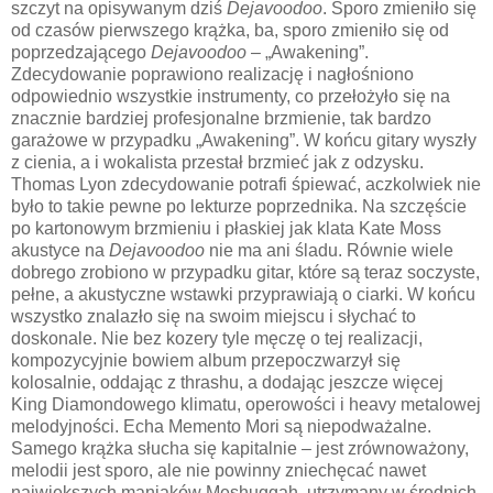
szczyt na opisywanym dziś
Dejavoodoo
. Sporo zmieniło się
od czasów pierwszego krążka, ba, sporo zmieniło się od
poprzedzającego
Dejavoodoo
– „Awakening”.
Zdecydowanie poprawiono realizację i nagłośniono
odpowiednio wszystkie instrumenty, co przełożyło się na
znacznie bardziej profesjonalne brzmienie, tak bardzo
garażowe w przypadku „Awakening”. W końcu gitary wyszły
z cienia, a i wokalista przestał brzmieć jak z odzysku.
Thomas Lyon zdecydowanie potrafi śpiewać, aczkolwiek nie
było to takie pewne po lekturze poprzednika. Na szczęście
po kartonowym brzmieniu i płaskiej jak klata Kate Moss
akustyce na
Dejavoodoo
nie ma ani śladu. Równie wiele
dobrego zrobiono w przypadku gitar, które są teraz soczyste,
pełne, a akustyczne wstawki przyprawiają o ciarki. W końcu
wszystko znalazło się na swoim miejscu i słychać to
doskonale. Nie bez kozery tyle męczę o tej realizacji,
kompozycyjnie bowiem album przepoczwarzył się
kolosalnie, oddając z thrashu, a dodając jeszcze więcej
King Diamondowego klimatu, operowości i heavy metalowej
melodyjności. Echa Memento Mori są niepodważalne.
Samego krążka słucha się kapitalnie – jest zrównoważony,
melodii jest sporo, ale nie powinny zniechęcać nawet
największych maniaków Meshuggah, utrzymany w średnich