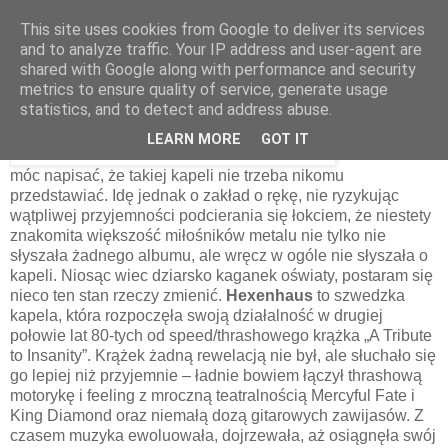
This site uses cookies from Google to deliver its services
and to analyze traffic. Your IP address and user-agent are
shared with Google along with performance and security
23 lipca 2014
metrics to ensure quality of service, generate usage
Hexenhaus – Dejavoodoo [1997]
statistics, and to detect and address abuse.
LEARN MORE
GOT IT
Chciałbym
móc napisać, że takiej kapeli nie trzeba nikomu
przedstawiać. Idę jednak o zakład o rękę, nie ryzykując
wątpliwej przyjemności podcierania się łokciem, że niestety
znakomita większość miłośników metalu nie tylko nie
słyszała żadnego albumu, ale wręcz w ogóle nie słyszała o
kapeli. Niosąc wiec dziarsko kaganek oświaty, postaram się
nieco ten stan rzeczy zmienić.
Hexenhaus
to szwedzka
kapela, która rozpoczęła swoją działalność w drugiej
połowie lat 80-tych od speed/thrashowego krążka „A Tribute
to Insanity”. Krążek żadną rewelacją nie był, ale słuchało się
go lepiej niż przyjemnie – ładnie bowiem łączył thrashową
motorykę i feeling z mroczną teatralnością Mercyful Fate i
King Diamond oraz niemałą dozą gitarowych zawijasów. Z
czasem muzyka ewoluowała, dojrzewała, aż osiągnęła swój