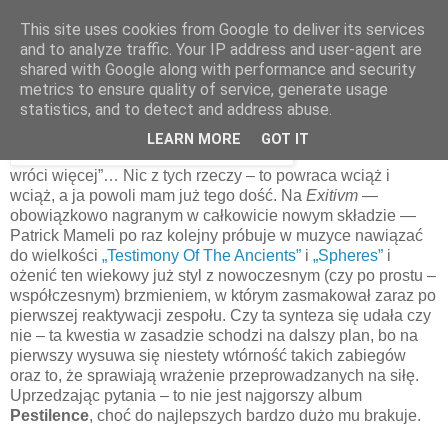
This site uses cookies from Google to deliver its services
and to analyze traffic. Your IP address and user-agent are
shared with Google along with performance and security
4 lipca 2021
metrics to ensure quality of service, generate usage
Pestilence – Exitivm [2021]
statistics, and to detect and address abuse.
LEARN MORE
GOT IT
„Ale to już było i nie
wróci więcej”… Nic z tych rzeczy – to powraca wciąż i
wciąż, a ja powoli mam już tego dość. Na
Exitivm
—
obowiązkowo nagranym w całkowicie nowym składzie —
Patrick Mameli po raz kolejny próbuje w muzyce nawiązać
do wielkości
„Testimony Of The Ancients”
i
„Spheres”
i
ożenić ten wiekowy już styl z nowoczesnym (czy po prostu –
współczesnym) brzmieniem, w którym zasmakował zaraz po
pierwszej reaktywacji zespołu. Czy ta synteza się udała czy
nie – ta kwestia w zasadzie schodzi na dalszy plan, bo na
pierwszy wysuwa się niestety wtórność takich zabiegów
oraz to, że sprawiają wrażenie przeprowadzanych na siłę.
Uprzedzając pytania – to nie jest najgorszy album
Pestilence
, choć do najlepszych bardzo dużo mu brakuje.