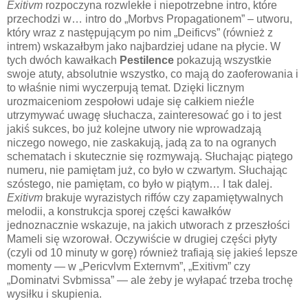
Exitivm
rozpoczyna rozwlekłe i niepotrzebne intro, które
przechodzi w… intro do „Morbvs Propagationem” – utworu,
który wraz z następującym po nim „Deificvs” (również z
intrem) wskazałbym jako najbardziej udane na płycie. W
tych dwóch kawałkach
Pestilence
pokazują wszystkie
swoje atuty, absolutnie wszystko, co mają do zaoferowania i
to właśnie nimi wyczerpują temat. Dzięki licznym
urozmaiceniom zespołowi udaje się całkiem nieźle
utrzymywać uwagę słuchacza, zainteresować go i to jest
jakiś sukces, bo już kolejne utwory nie wprowadzają
niczego nowego, nie zaskakują, jadą za to na ogranych
schematach i skutecznie się rozmywają. Słuchając piątego
numeru, nie pamiętam już, co było w czwartym. Słuchając
szóstego, nie pamiętam, co było w piątym… I tak dalej.
Exitivm
brakuje wyrazistych riffów czy zapamiętywalnych
melodii, a konstrukcja sporej części kawałków
jednoznacznie wskazuje, na jakich utworach z przeszłości
Mameli się wzorował. Oczywiście w drugiej części płyty
(czyli od 10 minuty w gorę) również trafiają się jakieś lepsze
momenty — w „Pericvlvm Externvm”, „Exitivm” czy
„Dominatvi Svbmissa” — ale żeby je wyłapać trzeba trochę
wysiłku i skupienia.