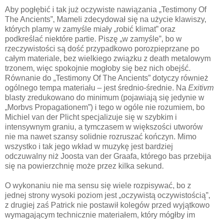
Aby pogłębić i tak już oczywiste nawiązania „Testimony Of
The Ancients”, Mameli zdecydował się na użycie klawiszy,
których plamy w zamyśle miały „robić klimat” oraz
podkreślać niektóre partie. Piszę „w zamyśle”, bo w
rzeczywistości są dość przypadkowo porozpieprzane po
całym materiale, bez wielkiego związku z death metalowym
trzonem, więc spokojnie mogłoby się bez nich obejść.
Równanie do „Testimony Of The Ancients” dotyczy również
ogólnego tempa materiału – jest średnio-średnie. Na
Exitivm
blasty zredukowano do minimum (pojawiają się jedynie w
„Morbvs Propagationem”) i tego w ogóle nie rozumiem, bo
Michiel van der Plicht specjalizuje się w szybkim i
intensywnym graniu, a tymczasem w większości utworów
nie ma nawet szansy solidnie rozruszać kończyn. Mimo
wszystko i tak jego wkład w muzykę jest bardziej
odczuwalny niż Joosta van der Graafa, którego bas przebija
się na powierzchnię może przez kilka sekund.
O wykonaniu nie ma sensu się wiele rozpisywać, bo z
jednej strony wysoki poziom jest „oczywistą oczywistością”,
z drugiej zaś Patrick nie postawił kolegów przed wyjątkowo
wymagającym technicznie materiałem, który mógłby im