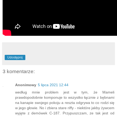
Udostępnij
3 komentarze:
Anonimowy
5 lipca 2021 12:44
według mnie problem jest w tym, że Mameli
prawdopodobnie komponuje to wszystko łącznie z bębnami
na kanapie swojego pokoju a reszta odgrywa to co rodzi się
w jego głowie. No i zbiera stare riffy - niektóre jakby żywcem
wyjęte z demówek C-187. Przypuszczam, ze tak jest od