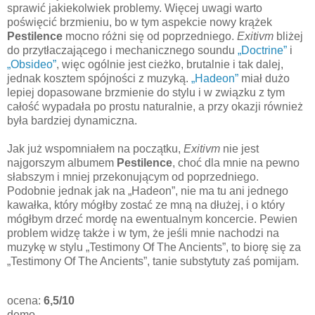
sprawić jakiekolwiek problemy. Więcej uwagi warto
poświęcić brzmieniu, bo w tym aspekcie nowy krążek
Pestilence
mocno różni się od poprzedniego.
Exitivm
bliżej
do przytłaczającego i mechanicznego soundu
„Doctrine”
i
„Obsideo”
, więc ogólnie jest cieżko, brutalnie i tak dalej,
jednak kosztem spójności z muzyką.
„Hadeon”
miał dużo
lepiej dopasowane brzmienie do stylu i w związku z tym
całość wypadała po prostu naturalnie, a przy okazji również
była bardziej dynamiczna.
Jak już wspomniałem na początku,
Exitivm
nie jest
najgorszym albumem
Pestilence
, choć dla mnie na pewno
słabszym i mniej przekonującym od poprzedniego.
Podobnie jednak jak na „Hadeon”, nie ma tu ani jednego
kawałka, który mógłby zostać ze mną na dłużej, i o który
mógłbym drzeć mordę na ewentualnym koncercie. Pewien
problem widzę także i w tym, że jeśli mnie nachodzi na
muzykę w stylu „Testimony Of The Ancients”, to biorę się za
„Testimony Of The Ancients”, tanie substytuty zaś pomijam.
ocena:
6,5/10
demo