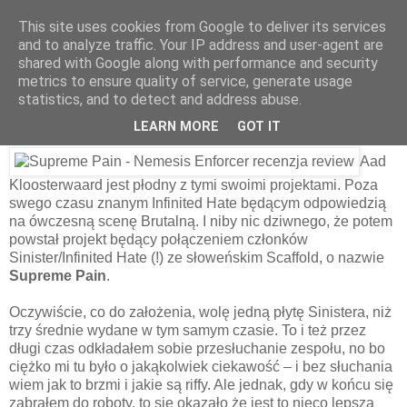
This site uses cookies from Google to deliver its services
and to analyze traffic. Your IP address and user-agent are
shared with Google along with performance and security
9 sierpnia 2023
metrics to ensure quality of service, generate usage
Supreme Pain – Nemesis Enforcer
statistics, and to detect and address abuse.
[2009]
LEARN MORE
GOT IT
Aad
Kloosterwaard jest płodny z tymi swoimi projektami. Poza
swego czasu znanym Infinited Hate będącym odpowiedzią
na ówczesną scenę Brutalną. I niby nic dziwnego, że potem
powstał projekt będący połączeniem członków
Sinister/Infinited Hate (!) ze słoweńskim Scaffold, o nazwie
Supreme Pain
.
Oczywiście, co do założenia, wolę jedną płytę Sinistera, niż
trzy średnie wydane w tym samym czasie. To i też przez
długi czas odkładałem sobie przesłuchanie zespołu, no bo
ciężko mi tu było o jakąkolwiek ciekawość – i bez słuchania
wiem jak to brzmi i jakie są riffy. Ale jednak, gdy w końcu się
zabrałem do roboty, to się okazało że jest to nieco lepsza