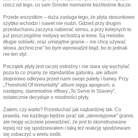
rzecz od tego, co sam Sinister normalnie bezlitośnie tłucze.
Przede wszystkim – duża zasługa tego, że płyta stosunkowo
szybko wchodzi i nawet nie nudzi. Gdzieś przy drugim
przesłuchaniu zaczyna nabierać sensu, a przy kolejnych to
już poszczególne motywy wchodzą w krew. Są melodie,
długie solówki, oraz umiejętne granie – nie chcę używać
słowa „techniczne” bo bym wprowadził błąd, bo to jednak
nie ten styl.
Początek płyty jest raczej ostrożny i nie stara się wychylać
poza to co znamy ze standardów gatunku, ale album
stopniowo odkrywa przed nami swoje palety i barwy. Przy
„Threshold Of Immortality” album sięga apogeum, a
następny, staromodnie riffowy „To Serve In Slavery”,
ostatecznie decyduje o miodności płyty.
Zatem, czy warto? Przesłuchać jak najbardziej tak. Co
prawda, nie każdego będzie jarać tak „stereotypowe” granie,
ale mogę uczciwie powiedzieć, że jest to skonstruowane
lepiej niż się spodziewałem i taką też reakcję spodziewam
się zobaczyć u wielu osób.