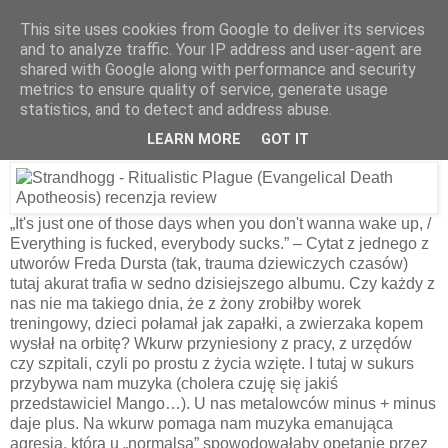
This site uses cookies from Google to deliver its services
and to analyze traffic. Your IP address and user-agent are
shared with Google along with performance and security
8 lipca 2026
metrics to ensure quality of service, generate usage
Strandhogg – Ritualistic Plague
statistics, and to detect and address abuse.
(Evangelical Death Apotheosis) [2009]
LEARN MORE
GOT IT
„It's just one of those days when you don't wanna wake up, /
Everything is fucked, everybody sucks.” – Cytat z jednego z
utworów Freda Dursta (tak, trauma dziewiczych czasów)
tutaj akurat trafia w sedno dzisiejszego albumu. Czy każdy z
nas nie ma takiego dnia, że z żony zrobiłby worek
treningowy, dzieci połamał jak zapałki, a zwierzaka kopem
wysłał na orbitę? Wkurw przyniesiony z pracy, z urzędów
czy szpitali, czyli po prostu z życia wzięte. I tutaj w sukurs
przybywa nam muzyka (cholera czuję się jakiś
przedstawiciel Mango…). U nas metalowców minus + minus
daje plus. Na wkurw pomaga nam muzyka emanująca
agresją, która u „normalsa” spowodowałaby opętanie przez