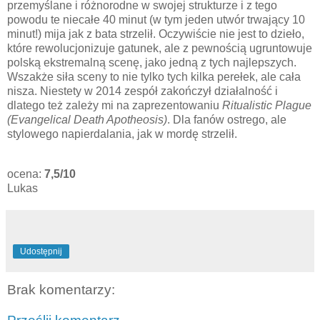
przemyślane i różnorodne w swojej strukturze i z tego
powodu te niecałe 40 minut (w tym jeden utwór trwający 10
minut!) mija jak z bata strzelił. Oczywiście nie jest to dzieło,
które rewolucjonizuje gatunek, ale z pewnością ugruntowuje
polską ekstremalną scenę, jako jedną z tych najlepszych.
Wszakże siła sceny to nie tylko tych kilka perełek, ale cała
nisza. Niestety w 2014 zespół zakończył działalność i
dlatego też zależy mi na zaprezentowaniu
Ritualistic Plague
(Evangelical Death Apotheosis)
. Dla fanów ostrego, ale
stylowego napierdalania, jak w mordę strzelił.
ocena:
7,5/10
Lukas
Udostępnij
Brak komentarzy: