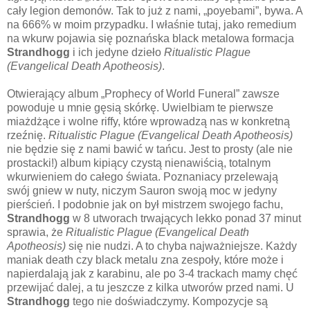
cały legion demonów. Tak to już z nami, „poyebami”, bywa. A
na 666% w moim przypadku. I właśnie tutaj, jako remedium
na wkurw pojawia się poznańska black metalowa formacja
Strandhogg
i ich jedyne dzieło
Ritualistic Plague
(Evangelical Death Apotheosis)
.
Otwierający album „Prophecy of World Funeral” zawsze
powoduje u mnie gęsią skórkę. Uwielbiam te pierwsze
miażdżące i wolne riffy, które wprowadzą nas w konkretną
rzeźnię.
Ritualistic Plague (Evangelical Death Apotheosis)
nie będzie się z nami bawić w tańcu. Jest to prosty (ale nie
prostacki!) album kipiący czystą nienawiścią, totalnym
wkurwieniem do całego świata. Poznaniacy przelewają
swój gniew w nuty, niczym Sauron swoją moc w jedyny
pierścień. I podobnie jak on był mistrzem swojego fachu,
Strandhogg
w 8 utworach trwających lekko ponad 37 minut
sprawia, że
Ritualistic Plague (Evangelical Death
Apotheosis)
się nie nudzi. A to chyba najważniejsze. Każdy
maniak death czy black metalu zna zespoły, które może i
napierdalają jak z karabinu, ale po 3-4 trackach mamy chęć
przewijać dalej, a tu jeszcze z kilka utworów przed nami. U
Strandhogg
tego nie doświadczymy. Kompozycje są