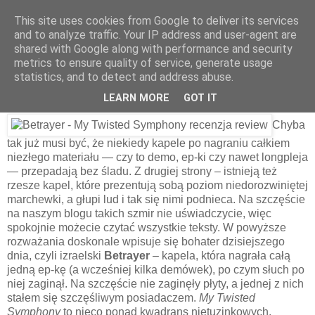
This site uses cookies from Google to deliver its services
and to analyze traffic. Your IP address and user-agent are
shared with Google along with performance and security
8 kwietnia 2010
metrics to ensure quality of service, generate usage
Betrayer – My Twisted Symphony
statistics, and to detect and address abuse.
[1998]
LEARN MORE
GOT IT
Chyba
tak już musi być, że niekiedy kapele po nagraniu całkiem
niezłego materiału — czy to demo, ep-ki czy nawet longpleja
— przepadają bez śladu. Z drugiej strony – istnieją też
rzesze kapel, które prezentują sobą poziom niedorozwiniętej
marchewki, a głupi lud i tak się nimi podnieca. Na szczęście
na naszym blogu takich szmir nie uświadczycie, więc
spokojnie możecie czytać wszystkie teksty. W powyższe
rozważania doskonale wpisuje się bohater dzisiejszego
dnia, czyli izraelski
Betrayer
– kapela, która nagrała całą
jedną ep-kę (a wcześniej kilka demówek), po czym słuch po
niej zaginął. Na szczęście nie zaginęły płyty, a jednej z nich
stałem się szczęśliwym posiadaczem.
My Twisted
Symphony
to nieco ponad kwadrans nietuzinkowych,