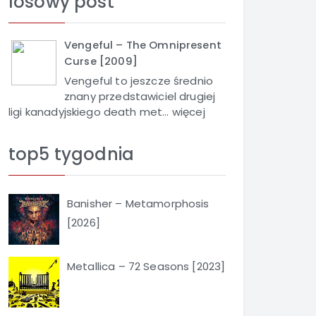
losowy post
j
Vengeful – The Omnipresent
Curse [2009]
Vengeful to jeszcze średnio
znany przedstawiciel drugiej
ligi kanadyjskiego death met...
więcej
top5 tygodnia
Banisher – Metamorphosis
[2026]
Metallica – 72 Seasons [2023]