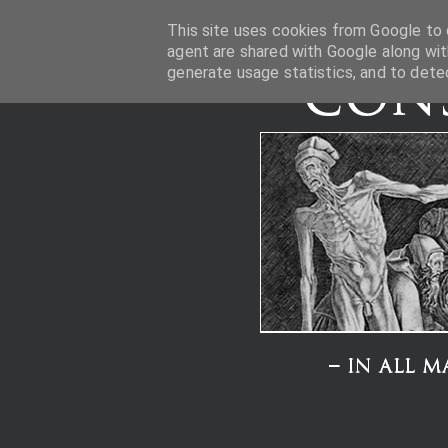
This site uses cookies from Google to d
agent are shared with Google along wit
generate usage statistics, and to dete