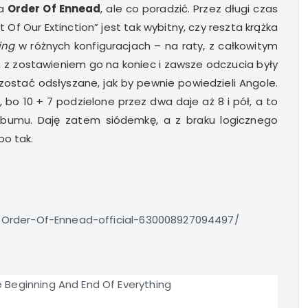
la
Order Of Ennead
, ale co poradzić. Przez długi czas
 Of Our Extinction” jest tak wybitny, czy reszta krążka
ing
w różnych konfiguracjach – na raty, z całkowitym
, z zostawieniem go na koniec i zawsze odczucia były
zostać odsłyszane, jak by pewnie powiedzieli Angole.
o 10 + 7 podzielone przez dwa daje aż 8 i pół, a to
bumu. Daję zatem siódemkę, a z braku logicznego
bo tak.
Order-Of-Ennead-official-630008927094497/
e Beginning And End Of Everything