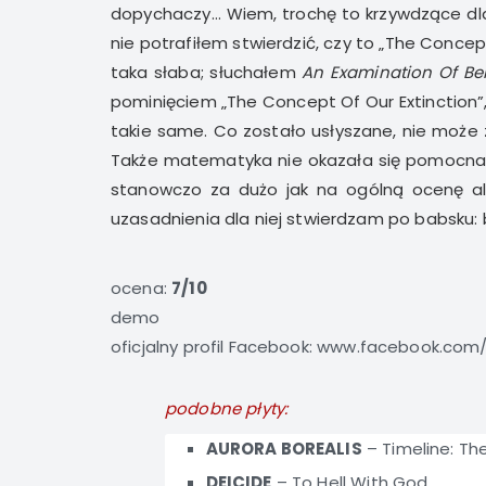
dopychaczy… Wiem, trochę to krzywdzące d
nie potrafiłem stwierdzić, czy to „The Concept
taka słaba; słuchałem
An Examination Of Be
pominięciem „The Concept Of Our Extinction”
takie same. Co zostało usłyszane, nie może 
Także matematyka nie okazała się pomocna, b
stanowczo za dużo jak na ogólną ocenę al
uzasadnienia dla niej stwierdzam po babsku: 
ocena:
7/10
demo
oficjalny profil Facebook:
www.facebook.com/
podobne płyty:
AURORA BOREALIS
–
Timeline: Th
DEICIDE
–
To Hell With God