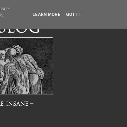
user-
e,
LEARN MORE
GOT IT