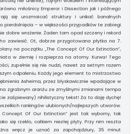
ntollą nie uniknie), fajnym wokalem i interesującym
arówno miłośnicy Emperor i Dissection jak i późnego
rają się urozmaicać struktury i unikać banalnych
 pierdolnięcia – w większości przypadków te zabiegi
ie dobre wrażenie. Żaden tam opad szczeny i rekord
ho zawiesić. Ot, dobrze przygotowana płytka na 7.
ołany na początku „The Concept Of Our Extinction”,
wgniata w ziemię i rozpieprza na atomy. Kurwa! Tego
ści, zupełnie się nie nudzi, nawet za setnym razem
wszym odpaleniu. Każdy jego element to mistrzostwo
bębnienia Asheima, przez błyskawicznie wpadające w
, a na zgrabnym aranżu ze zmyślnymi zmianami tempa
cie zaśpiewany) nihilistyczny tekst! Za to daję dychę!
 wszelkich rankingów ulubionych/najlepszych utworów.
Concept Of Our Extinction” jest tak wyborny, tak
ko się rzekło, całkiem niezłej płyty. Przy nim reszta
na wręcz je uznać za zapchajdziury, 35 minut