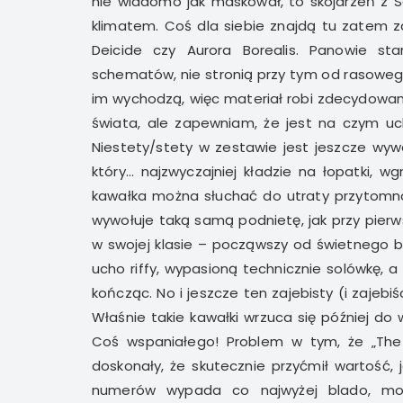
nie wiadomo jak maskował, to skojarzeń z Sa
klimatem. Coś dla siebie znajdą tu zatem z
Deicide czy Aurora Borealis. Panowie sta
schematów, nie stronią przy tym od rasowego
im wychodzą, więc materiał robi zdecydowan
świata, ale zapewniam, że jest na czym uc
Niestety/stety w zestawie jest jeszcze wyw
który… najzwyczajniej kładzie na łopatki, 
kawałka można słuchać do utraty przytomno
wywołuje taką samą podnietę, jak przy pier
w swojej klasie – począwszy od świetnego 
ucho riffy, wypasioną technicznie solówkę
kończąc. No i jeszcze ten zajebisty (i zajebiś
Właśnie takie kawałki wrzuca się później do
Coś wspaniałego! Problem w tym, że „The 
doskonały, że skutecznie przyćmił wartość, ja
numerów wypada co najwyżej blado, moż