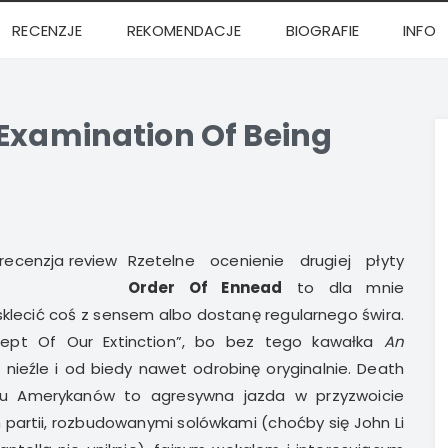
RECENZJE
REKOMENDACJE
BIOGRAFIE
INFO
 Examination Of Being
Rzetelne ocenienie drugiej płyty
Order Of Ennead
to dla mnie
sklecić coś z sensem albo dostanę regularnego świra.
cept Of Our Extinction”, bo bez tego kawałka
An
 nieźle i od biedy nawet odrobinę oryginalnie. Death
u Amerykanów to agresywna jazda w przyzwoicie
 partii, rozbudowanymi solówkami (choćby się John Li