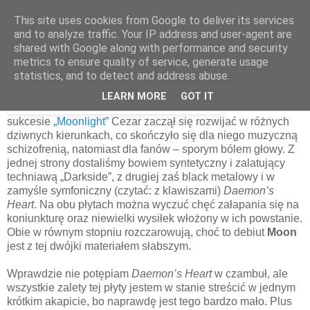
This site uses cookies from Google to deliver its services
and to analyze traffic. Your IP address and user-agent are
shared with Google along with performance and security
15 września 2019
metrics to ensure quality of service, generate usage
Moon – Daemon’s Heart [1997]
statistics, and to detect and address abuse.
LEARN MORE
GOT IT
Po wielkim
sukcesie
„Moonlight”
Cezar zaczął się rozwijać w różnych
dziwnych kierunkach, co skończyło się dla niego muzyczną
schizofrenią, natomiast dla fanów – sporym bólem głowy. Z
jednej strony dostaliśmy bowiem syntetyczny i zalatujący
techniawą „Darkside”, z drugiej zaś black metalowy i w
zamyśle symfoniczny (czytać: z klawiszami)
Daemon’s
Heart
. Na obu płytach można wyczuć chęć załapania się na
koniunkturę oraz niewielki wysiłek włożony w ich powstanie.
Obie w równym stopniu rozczarowują, choć to debiut
Moon
jest z tej dwójki materiałem słabszym.
Wprawdzie nie potępiam
Daemon’s Heart
w czambuł, ale
wszystkie zalety tej płyty jestem w stanie streścić w jednym
krótkim akapicie, bo naprawdę jest tego bardzo mało. Plus