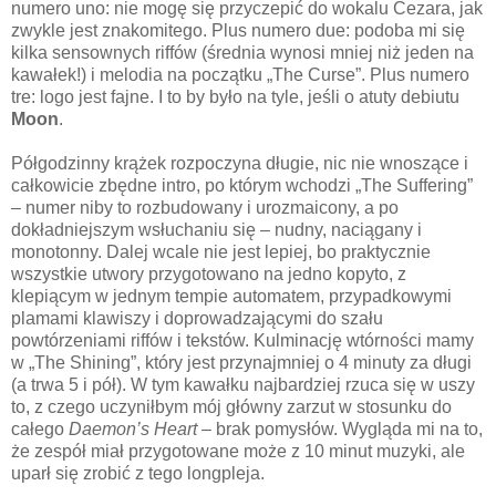
numero uno: nie mogę się przyczepić do wokalu Cezara, jak
zwykle jest znakomitego. Plus numero due: podoba mi się
kilka sensownych riffów (średnia wynosi mniej niż jeden na
kawałek!) i melodia na początku „The Curse”. Plus numero
tre: logo jest fajne. I to by było na tyle, jeśli o atuty debiutu
Moon
.
Półgodzinny krążek rozpoczyna długie, nic nie wnoszące i
całkowicie zbędne intro, po którym wchodzi „The Suffering”
– numer niby to rozbudowany i urozmaicony, a po
dokładniejszym wsłuchaniu się – nudny, naciągany i
monotonny. Dalej wcale nie jest lepiej, bo praktycznie
wszystkie utwory przygotowano na jedno kopyto, z
klepiącym w jednym tempie automatem, przypadkowymi
plamami klawiszy i doprowadzającymi do szału
powtórzeniami riffów i tekstów. Kulminację wtórności mamy
w „The Shining”, który jest przynajmniej o 4 minuty za długi
(a trwa 5 i pół). W tym kawałku najbardziej rzuca się w uszy
to, z czego uczyniłbym mój główny zarzut w stosunku do
całego
Daemon’s Heart
– brak pomysłów. Wygląda mi na to,
że zespół miał przygotowane może z 10 minut muzyki, ale
uparł się zrobić z tego longpleja.