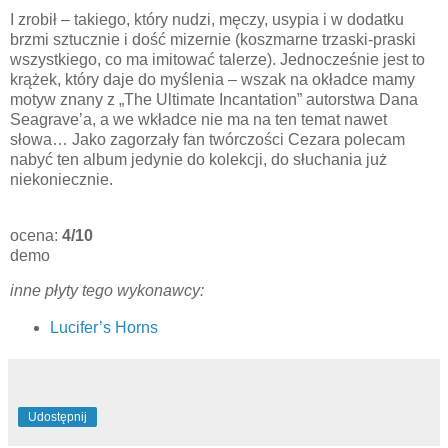
I zrobił – takiego, który nudzi, męczy, usypia i w dodatku
brzmi sztucznie i dość mizernie (koszmarne trzaski-praski
wszystkiego, co ma imitować talerze). Jednocześnie jest to
krążek, który daje do myślenia – wszak na okładce mamy
motyw znany z „The Ultimate Incantation” autorstwa Dana
Seagrave’a, a we wkładce nie ma na ten temat nawet
słowa… Jako zagorzały fan twórczości Cezara polecam
nabyć ten album jedynie do kolekcji, do słuchania już
niekoniecznie.
ocena:
4/10
demo
inne płyty tego wykonawcy:
Lucifer’s Horns
Udostępnij