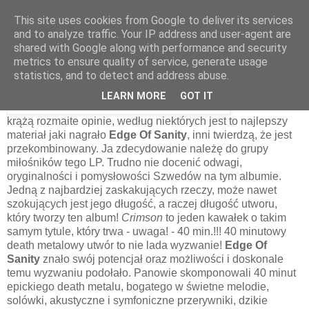
This site uses cookies from Google to deliver its services
and to analyze traffic. Your IP address and user-agent are
shared with Google along with performance and security
23 marca 2010
metrics to ensure quality of service, generate usage
Edge Of Sanity – Crimson [1996]
statistics, and to detect and address abuse.
LEARN MORE
GOT IT
O
Crimson
krążą rozmaite opinie, według niektórych jest to najlepszy
materiał jaki nagrało
Edge Of Sanity
, inni twierdzą, że jest
przekombinowany. Ja zdecydowanie należę do grupy
miłośników tego LP. Trudno nie docenić odwagi,
oryginalności i pomysłowości Szwedów na tym albumie.
Jedną z najbardziej zaskakujących rzeczy, może nawet
szokujących jest jego długość, a raczej długość utworu,
który tworzy ten album!
Crimson
to jeden kawałek o takim
samym tytule, który trwa - uwaga! - 40 min.!!! 40 minutowy
death metalowy utwór to nie lada wyzwanie!
Edge Of
Sanity
znało swój potencjał oraz możliwości i doskonale
temu wyzwaniu podołało. Panowie skomponowali 40 minut
epickiego death metalu, bogatego w świetne melodie,
solówki, akustyczne i symfoniczne przerywniki, dzikie