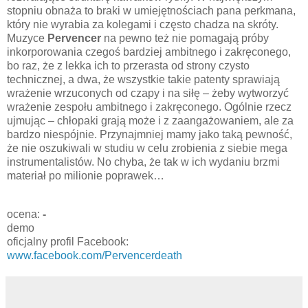
stopniu obnaża to braki w umiejętnościach pana perkmana,
który nie wyrabia za kolegami i często chadza na skróty.
Muzyce
Pervencer
na pewno też nie pomagają próby
inkorporowania czegoś bardziej ambitnego i zakręconego,
bo raz, że z lekka ich to przerasta od strony czysto
technicznej, a dwa, że wszystkie takie patenty sprawiają
wrażenie wrzuconych od czapy i na siłę – żeby wytworzyć
wrażenie zespołu ambitnego i zakręconego. Ogólnie rzecz
ujmując – chłopaki grają może i z zaangażowaniem, ale za
bardzo niespójnie. Przynajmniej mamy jako taką pewność,
że nie oszukiwali w studiu w celu zrobienia z siebie mega
instrumentalistów. No chyba, że tak w ich wydaniu brzmi
materiał po milionie poprawek…
ocena:
-
demo
oficjalny profil Facebook:
www.facebook.com/Pervencerdeath