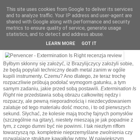
This site uses cookies from Google to deliver its services
and to analyze traffic. Your IP address and user-agent are
shared with Google along with performance and security
11 października 2012
metrics to ensure quality of service, generate usage
Pervencer – Extermination Is Right
statistics, and to detect and address abuse.
[2011]
LEARN MORE
GOT IT
Byłbym skłonny się założyć, iż Brazylijczycy założyli sobie,
że będą popylali techniczny death metal zanim w ogóle
kupili instrumenty. Czemu? Ano dlatego, że teraz trochę
rozpaczliwie próbują podołać wymogom gatunku, a tym
samym zadaniu, jakie przed sobą postawili.
Extermination Is
Right
nie przedstawia sobą obrazu całkowitej nędzy i
rozpaczy, ale pewną nieporadnością i niezdecydowaniem
zalatuje od tego materiału dość mocno, i to od pierwszych
sekund. Słychać, że kolesie mają trochę fajnych pomysłów
(szczególnie na gitary), niestety mieszają je jak popadnie z
tym, z czego dumni być nie powinni. I tak niezłym riffom
towarzyszą np. kompletnie nieprzemyślane zwolnienia czy
rozwalające strukturę kawałków rytmy. W największym