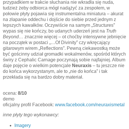
przypadkiem w trakcie słuchania nie wkradła się nuda,
tudzież żeby odbiorca mógł nadążyć za zespołem, w
połowie płyty pojawia się instrumentalna miniatura – akurat
na złapanie oddechu i dojście do siebie przed jednym z
lepszych kawałków. Oczywiście na samym „Structures”
wypas się nie kończy, bo udanych uderzeń jest na
Truth
Beyond…
znacznie więcej – ot choćby intensywne jebnięcie
na początek w postaci „…Of Divinity” czy wkręcający
gitarowym wirem „Reflections”. Pewną ciekawostką może
być gościnny udział gromadki wokalmenów, spośród których
świry z Cephalic Carnage poczynają sobie najfajniej. Album
daje pojęcie o wielkim potencjale
Neuraxis
– tu jeszcze nie
do końca wykorzystanym, ale to „nie do końca” i tak
przekłada się na bardzo dobry materiał.
ocena:
8/10
demo
oficjalny profil Facebook:
www.facebook.com/neuraxismetal
inne płyty tego wykonawcy:
Imagery