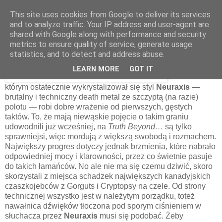
This site uses cookies from Google to deliver its services
and to analyze traffic. Your IP address and user-agent are
shared with Google along with performance and security
8 lipca 2014
metrics to ensure quality of service, generate usage
Neuraxis – Truth Beyond... [2002]
statistics, and to detect and address abuse.
LEARN MORE
GOT IT
Album, na
którym ostatecznie wykrystalizował się styl
Neuraxis
—
brutalny i techniczny death metal ze szczyptą (na razie)
polotu — robi dobre wrażenie od pierwszych, gęstych
taktów. To, że mają niewąskie pojęcie o takim graniu
udowodnili już wcześniej, na
Truth Beyond…
są tylko
sprawniejsi, więc mordują z większą swobodą i rozmachem.
Największy progres dotyczy jednak brzmienia, które nabrało
odpowiedniej mocy i klarowności, przez co świetnie pasuje
do takich łamańców. No ale nie ma się czemu dziwić, skoro
skorzystali z miejsca schadzek największych kanadyjskich
czaszkojebców z Gorguts i Cryptopsy na czele. Od strony
technicznej wszystko jest w należytym porządku, toteż
nawałnica dźwięków tłoczona pod sporym ciśnieniem w
słuchacza przez
Neuraxis
musi się podobać. Żeby