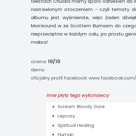
tekstach Chucka mamy sporo odniesień do iry
nastawionym otoczeniem - czyli tematy do
albumu jest wyśmienite, więc żaden dźwi
Morrisound w ze Scottem Burnsem do czeg
nieprzeciętna w każdym calu, po prostu geni
maksa!
ocena:
10/10
demo
oficjalny profil Facebook:
www.facebook.com/D
inne płyty tego wykonawcy:
Scream Bloody Gore
Leprosy
Spiritual Healing
Human