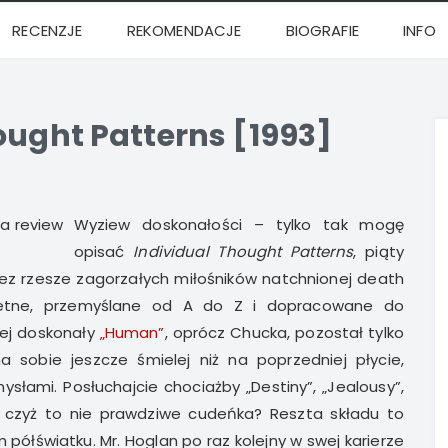
RECENZJE
REKOMENDACJE
BIOGRAFIE
INFO
ought Patterns [1993]
Wyziew doskonałości – tylko tak mogę
opisać
Individual Thought Patterns
, piąty
zez rzesze zagorzałych miłośników natchnionej death
letne, przemyślane od A do Z i dopracowane do
cej doskonały
„Human”
, oprócz Chucka, pozostał tylko
a sobie jeszcze śmielej niż na poprzedniej płycie,
łami. Posłuchajcie chociażby „Destiny”, „Jealousy”,
 czyż to nie prawdziwe cudeńka? Reszta składu to
półświatku. Mr. Hoglan po raz kolejny w swej karierze