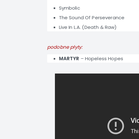
Symbolic
The Sound Of Perseverance
Live In L.A. (Death & Raw)
podobne płyty:
MARTYR
–
Hopeless Hopes