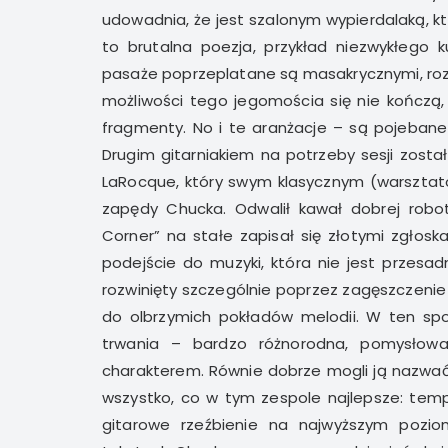
udowadnia, że jest szalonym wypierdalaką, kt
to brutalna poezja, przykład niezwykłego k
pasaże poprzeplatane są masakrycznymi, roz
możliwości tego jegomościa się nie kończą, 
fragmenty. No i te aranżacje – są pojeba
Drugim gitarniakiem na potrzeby sesji zost
LaRocque, który swym klasycznym (warszta
zapędy Chucka. Odwalił kawał dobrej robot
Corner” na stałe zapisał się złotymi zgłoska
podejście do muzyki, która nie jest przesa
rozwinięty szczególnie poprzez zagęszczenie 
do olbrzymich pokładów melodii. W ten spo
trwania – bardzo różnorodna, pomysłow
charakterem. Równie dobrze mogli ją nazwać
wszystko, co w tym zespole najlepsze: tem
gitarowe rzeźbienie na najwyższym pozi