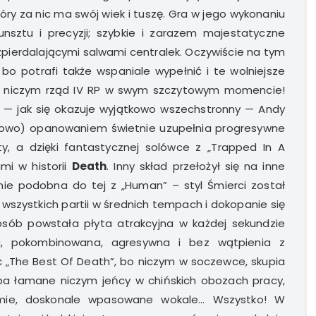
óry za nic ma swój wiek i tuszę. Gra w jego wykonaniu
unsztu i precyzji; szybkie i zarazem majestatyczne
pierdalającymi salwami centralek. Oczywiście na tym
bo potrafi także wspaniale wypełnić i te wolniejsze
ne niczym rząd IV RP w swym szczytowym momencie!
ał — jak się okazuje wyjątkowo wszechstronny — Andy
towo) opanowaniem świetnie uzupełnia progresywne
y, a dzięki fantastycznej solówce z „Trapped In A
mi w historii
Death
. Inny skład przełożył się na inne
dnie podobna do tej z „Human” – styl Śmierci został
wszystkich partii w średnich tempach i dokopanie się
sób powstała płyta atrakcyjna w każdej sekundzie
a, pokombinowana, agresywna i bez wątpienia z
 „The Best Of Death”, bo niczym w soczewce, skupia
pa łamane niczym jeńcy w chińskich obozach pracy,
omie, doskonale wpasowane wokale… Wszystko! W