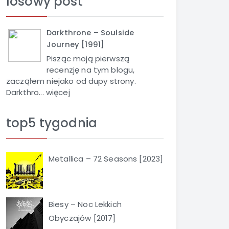
losowy post
j
Darkthrone – Soulside
Journey [1991]
Pisząc moją pierwszą
recenzję na tym blogu,
zacząłem niejako od dupy strony.
Darkthro...
więcej
top5 tygodnia
Metallica – 72 Seasons [2023]
Biesy – Noc Lekkich
Obyczajów [2017]