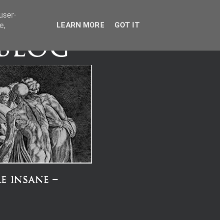
user-
e,
LEARN MORE
GOT IT