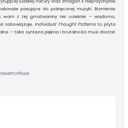
tującej ludzkiej natury oraz zmagań z nieprzychylnie
skonale pasujące do pokręconej muzyki. Brzmienie
ęk wam z tej gmatwaniny nie ucieknie – wiadomo,
oś zobowiązuje.
Individual Thought Patterns
to płyta
alna – taka synteza piękna i brutalności musi dostać
eathOfficial