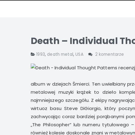
Death – Individual Th
1993
,
death metal
,
USA
2 komentarze
album w dziejach Śmierci. Ten uwielbiany pr
metalowej muzyki krążek to dzieło komp
najmniejszego szczegółu. Z ekipy nagrywają
wirtuoz basu Steve DiGiorgio, który poczyn
zachwycając coraz bardziej porąbanymi pomys
„The Philosopher” lub numeru tytułowego –
również kolesie doskonale znani w metalowym 