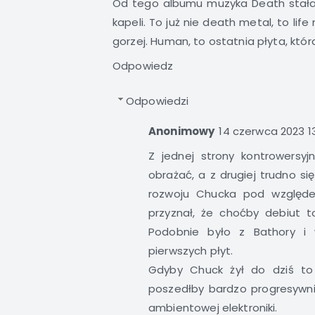
Od tego albumu muzyka Death stała 
kapeli. To już nie death metal, to lif
gorzej. Human, to ostatnia płyta, któ
Odpowiedz
Odpowiedzi
Anonimowy
14 czerwca 2023 13
Z jednej strony kontrowersyj
obrażać, a z drugiej trudno si
rozwoju Chucka pod względ
przyznał, że choćby debiut t
Podobnie było z Bathory i 
pierwszych płyt.
Gdyby Chuck żył do dziś to
poszedłby bardzo progresywnie
ambientowej elektroniki.