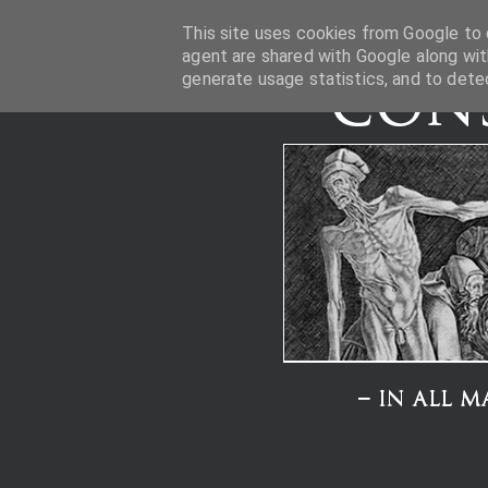
This site uses cookies from Google to d
agent are shared with Google along wit
generate usage statistics, and to dete