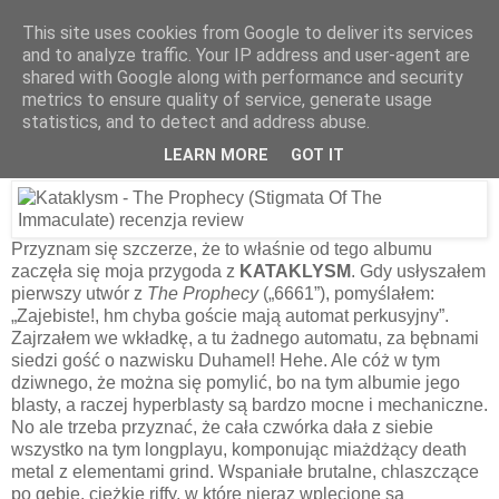
This site uses cookies from Google to deliver its services
and to analyze traffic. Your IP address and user-agent are
shared with Google along with performance and security
4 kwietnia 2010
metrics to ensure quality of service, generate usage
Kataklysm – The Prophecy (Stigmata Of
statistics, and to detect and address abuse.
The Immaculate) [2000]
LEARN MORE
GOT IT
Przyznam się szczerze, że to właśnie od tego albumu
zaczęła się moja przygoda z
KATAKLYSM
. Gdy usłyszałem
pierwszy utwór z
The Prophecy
(„6661”), pomyślałem:
„Zajebiste!, hm chyba goście mają automat perkusyjny”.
Zajrzałem we wkładkę, a tu żadnego automatu, za bębnami
siedzi gość o nazwisku Duhamel! Hehe. Ale cóż w tym
dziwnego, że można się pomylić, bo na tym albumie jego
blasty, a raczej hyperblasty są bardzo mocne i mechaniczne.
No ale trzeba przyznać, że cała czwórka dała z siebie
wszystko na tym longplayu, komponując miażdżący death
metal z elementami grind. Wspaniałe brutalne, chlaszczące
po gębie, ciężkie riffy, w które nieraz wplecione są