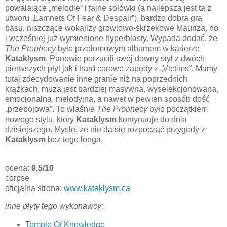
powalające „melodie” i fajne solówki (a najlepsza jest ta z
utworu „Lamnets Of Fear & Despair”), bardzo dobra gra
basu, niszczące wokalizy growlowo-skrzekowe Mauriza, no
i wcześniej już wymienione hyperblasty. Wypada dodać, że
The Prophecy
było przełomowym albumem w karierze
Kataklysm
. Panowie porzucili swój dawny styl z dwóch
pierwszych płyt jak i hard corowe zapędy z „Victims”. Mamy
tutaj zdecydowanie inne granie niż na poprzednich
krążkach, muza jest bardziej masywna, wyselekcjonowana,
emocjonalna, melodyjna, a nawet w pewien sposób dość
„przebojowa”. To właśnie
The Prophecy
było początkiem
nowego stylu, który
Kataklysm
kontynuuje do dnia
dzisiejszego. Myślę, że nie da się rozpocząć przygody z
Kataklysm
bez tego longa.
ocena:
9,5/10
corpse
oficjalna strona:
www.kataklysm.ca
inne płyty tego wykonawcy:
Temple Of Knowledge